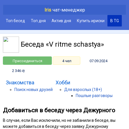
Iris
чат-менеджер
Топ бесед
Топ дня
Актив дня
Купить ириски
В TG
Беседа «V ritme schastya»
Присоединиться
4 чел
07.09.2024
2 346 i¢
Знакомства
Хобби
Поиск новых друзей
Для взрослых (18+)
Пошлые разговоры
Добавиться в беседу через Дежурного
В случае, если Вас исключили, но не забанили в беседе, вы
можете добавиться в беседу через заявку Дежурному