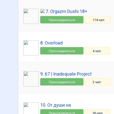
7. Orgazm Dushi 18+
Присоединиться
174 чел
8. Overload
Присоединиться
4 чел
9. 67 | Inadequate Project
Присоединиться
2 чел
10. От души на
Присоединиться
36 чел