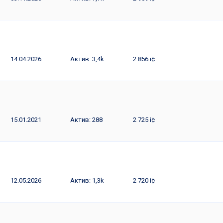
14.04.2026
Актив: 3,4k
2 856 i¢
15.01.2021
Актив: 288
2 725 i¢
12.05.2026
Актив: 1,3k
2 720 i¢