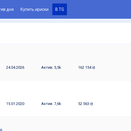
тив дня
Купить ириски
В TG
24.04.2026
Актив: 5,5k
162 154 i¢
15.01.2020
Актив: 7,6k
52 563 i¢
я