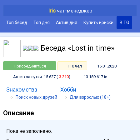
Iris
чат-менеджер
Топ бесед
Топ дня
Актив дня
Купить ириски
В TG
Беседа «Lost in time»
Присоединиться
110 чел
15.01.2020
Актив за сутки: 15 627 (
-3 210
)
13 189 617 i¢
Знакомства
Хобби
Поиск новых друзей
Для взрослых (18+)
Описание
Пока не заполнено.