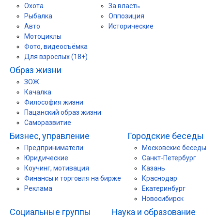
Охота
За власть
Рыбалка
Оппозиция
Авто
Исторические
Мотоциклы
Фото, видеосъёмка
Для взрослых (18+)
Образ жизни
ЗОЖ
Качалка
Философия жизни
Пацанский образ жизни
Саморазвитие
Бизнес, управление
Городские беседы
Предприниматели
Московские беседы
Юридические
Санкт-Петербург
Коучинг, мотивация
Казань
Финансы и торговля на бирже
Краснодар
Реклама
Екатеринбург
Новосибирск
Социальные группы
Наука и образование