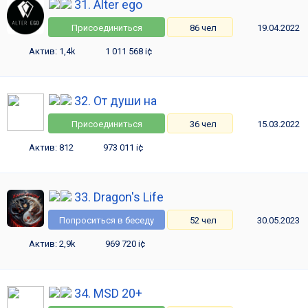
31. Alter ego
Присоединиться
86 чел
19.04.2022
Актив: 1,4k
1 011 568 i¢
32. От души на
Присоединиться
36 чел
15.03.2022
Актив: 812
973 011 i¢
33. Dragon's Life
Попроситься в беседу
52 чел
30.05.2023
Актив: 2,9k
969 720 i¢
34. MSD 20+