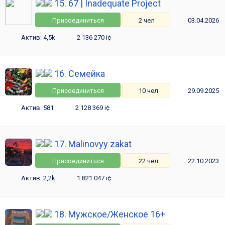
15. 67 | Inadequate Project
Присоединиться
2 чел
03.04.2026
Актив: 4,5k
2 136 270 i¢
16. Семейка
Присоединиться
10 чел
29.09.2025
Актив: 581
2 128 369 i¢
17. Malinovyy zakat
Присоединиться
22 чел
22.10.2023
Актив: 2,2k
1 821 047 i¢
18. Мужское/Женское 16+