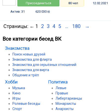
Присоединиться
80 чел
12.02.2021
Актив: 31
620 030 i¢
Страницы:
←
1
2
3
4
5
...
180
→
Все категории бесед ВК
Знакомства
Поиск новых друзей
Знакомства для флирта
Знакомства для серьёзных отношений
Знакомства для вирта
Общение и трёп
Хобби
Политика
Музыка
Левые
Кино
Правые
Игры
Либертарианцы
Ролевые беседы
Монархисты
Спорт
Анархисты