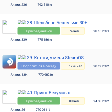
Актив: 236
792 510 i¢
38. Шельбере Бещельме 30+
Присоединиться
74 чел
28.10.2021
Актив: 339
775 186 i¢
39. Кстати, у меня SteamOS
Попроситься в беседу
1296 чел
20.12.2022
Актив: 1,8k
770 982 i¢
40. Приют Безумных
Присоединиться
88 чел
24.08.2022
Актив: 26
770 011 i¢