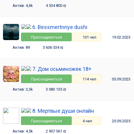
Актив: 4,6k
4 534 800 i¢
6. Bessmertnnye dushi
Присоединиться
101 чел
19.02.2023
Актив: 89
3 606 534 i¢
7. Дом осьминожек 18+
Присоединиться
114 чел
05.09.2023
Актив: 3,3k
3 083 135 i¢
8. Мертвые души онлайн
Присоединиться
4 чел
20.09.2025
Актив: 4,5k
2 907 561 i¢