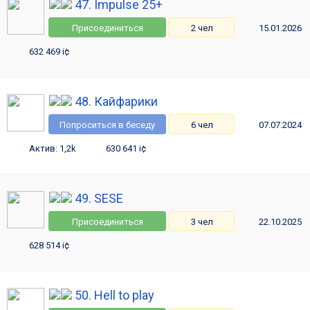
47. Impulse 25+
Присоединиться
2 чел
15.01.2026
632 469 i¢
48. Кайфарики
Попроситься в беседу
6 чел
07.07.2024
Актив: 1,2k
630 641 i¢
49. SESE
Присоединиться
3 чел
22.10.2025
628 514 i¢
50. Hell to play