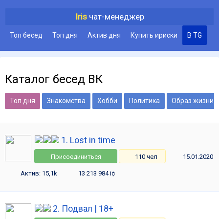
Iris
чат-менеджер
Топ бесед
Топ дня
Актив дня
Купить ириски
В TG
Каталог бесед ВК
Топ дня
Знакомства
Хобби
Политика
Образ жизни
1. Lost in time
Присоединиться
110 чел
15.01.2020
Актив: 15,1k
13 213 984 i¢
2. Подвал | 18+