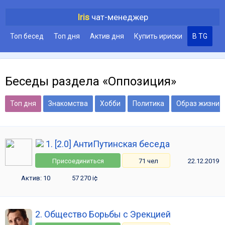
Iris
чат-менеджер
Топ бесед
Топ дня
Актив дня
Купить ириски
В TG
Беседы раздела «Оппозиция»
Топ дня
Знакомства
Хобби
Политика
Образ жизни
1. [2.0] АнтиПутинская беседа
Присоединиться
71 чел
22.12.2019
Актив: 10
57 270 i¢
2. Общество Борьбы с Эрекцией