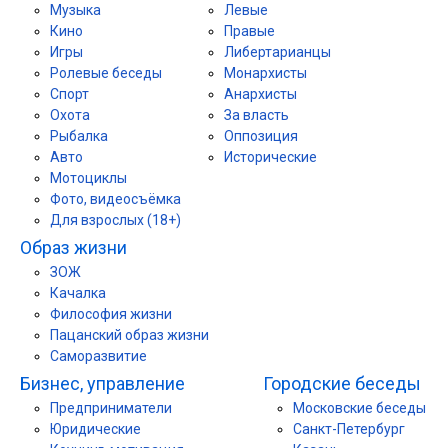
Музыка
Левые
Кино
Правые
Игры
Либертарианцы
Ролевые беседы
Монархисты
Спорт
Анархисты
Охота
За власть
Рыбалка
Оппозиция
Авто
Исторические
Мотоциклы
Фото, видеосъёмка
Для взрослых (18+)
Образ жизни
ЗОЖ
Качалка
Философия жизни
Пацанский образ жизни
Саморазвитие
Бизнес, управление
Городские беседы
Предприниматели
Московские беседы
Юридические
Санкт-Петербург