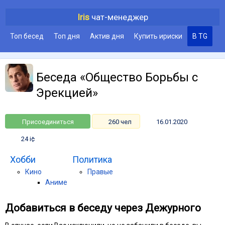
Iris
чат-менеджер
Топ бесед
Топ дня
Актив дня
Купить ириски
В TG
Беседа «Общество Борьбы с
Эрекцией»
Присоединиться
260 чел
16.01.2020
24 i¢
Хобби
Политика
Кино
Правые
Аниме
Добавиться в беседу через Дежурного