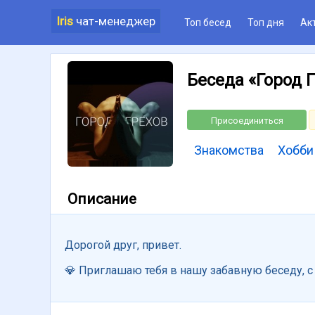
Iris
чат-менеджер
Топ бесед
Топ дня
Ак
Беседа «Город 
Присоединиться
Знакомства
Хобби
Описание
Дорогой друг, привет.
💎 Приглашаю тебя в нашу забавную беседу, 