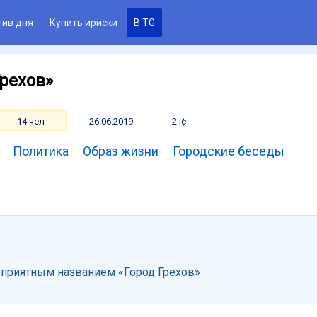
тив дня
Купить ириски
В TG
Грехов»
14 чел
26.06.2019
2 i¢
Политика
Образ жизни
Городские беседы
с приятным названием «Город Грехов»