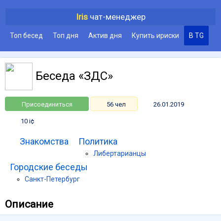
Iris
чат-менеджер
Топ бесед
Топ дня
Актив дня
Купить ириски
В TG
Беседа «ЗДС»
Присоединиться
56 чел
26.01.2019
10 i¢
Знакомства
Политика
Либертарианцы
Городские беседы
Санкт-Петербург
Описание