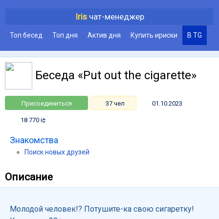
Iris
чат-менеджер
Топ бесед
Топ дня
Актив дня
Купить ириски
В TG
Беседа «Put out the cigarette»
Присоединиться
37 чел
01.10.2023
18 770 i¢
Знакомства
Поиск новых друзей
Описание
Молодой человек!? Потушите-ка свою сигаретку!