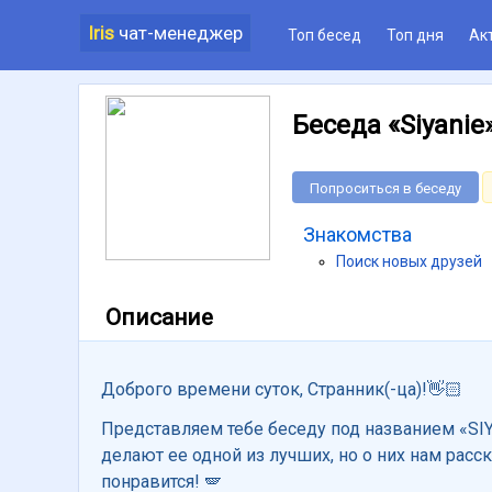
Iris
чат-менеджер
Топ бесед
Топ дня
Ак
Беседа «Siyanie
Попроситься в беседу
Знакомства
Поиск новых друзей
Описание
Доброго времени суток, Странник(-ца)!👋🏻
Представляем тебе беседу под названием «SI
делают ее одной из лучших, но о них нам расск
понравится! 🪽