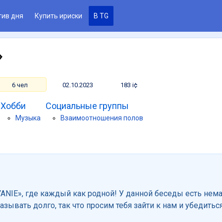
тив дня
Купить ириски
В TG
»
6 чел
02.10.2023
183 i¢
Хобби
Социальные группы
Музыка
Взаимоотношения полов
YANIE», где каждый как родной! У данной беседы есть нем
азывать долго, так что просим тебя зайти к нам и убедиться