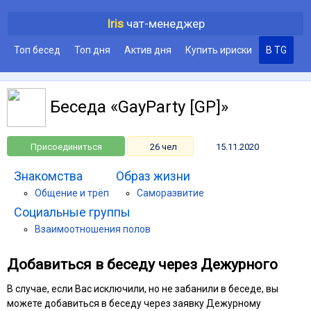
Iris
чат-менеджер
Топ бесед
Топ дня
Актив дня
Купить ириски
В TG
Беседа «GayParty [GP]»
Присоединиться
26 чел
15.11.2020
Знакомства
Образ жизни
Общение и трёп
Саморазвитие
Социальные группы
Взаимоотношения полов
Добавиться в беседу через Дежурного
В случае, если Вас исключили, но не забанили в беседе, вы
можете добавиться в беседу через заявку Дежурному