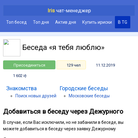
Iris
чат-менеджер
Топ бесед
Топ дня
Актив дня
Купить ириски
В TG
Беседа «я тебя люблю»
Присоединиться
129 чел
11.12.2019
1 602 i¢
Знакомства
Городские беседы
Поиск новых друзей
Московские беседы
Добавиться в беседу через Дежурного
В случае, если Вас исключили, но не забанили в беседе, вы
можете добавиться в беседу через заявку Дежурному