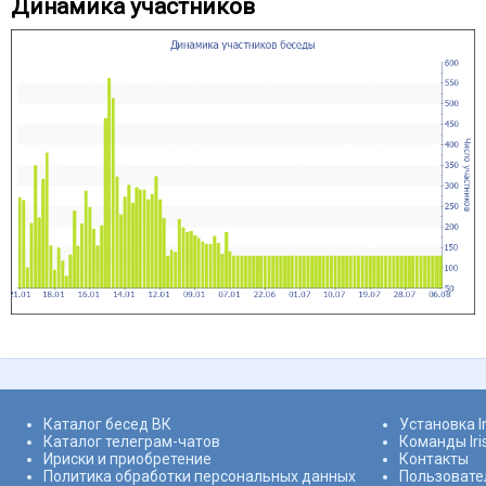
Динамика участников
Каталог бесед ВК
Установка I
Каталог телеграм-чатов
Команды Ir
Ириски и приобретение
Контакты
Политика обработки персональных данных
Пользовате