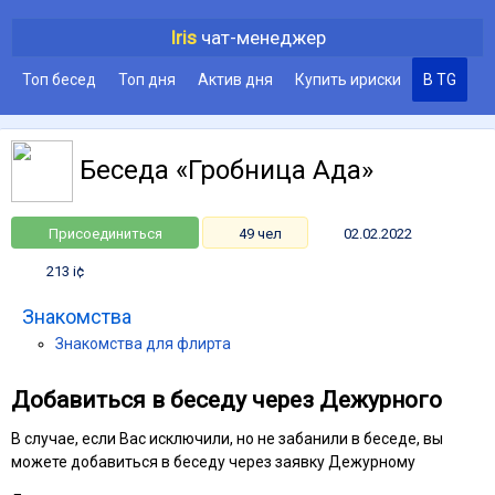
Iris
чат-менеджер
Топ бесед
Топ дня
Актив дня
Купить ириски
В TG
Беседа «Гробница Ада»
Присоединиться
49 чел
02.02.2022
213 i¢
Знакомства
Знакомства для флирта
Добавиться в беседу через Дежурного
В случае, если Вас исключили, но не забанили в беседе, вы
можете добавиться в беседу через заявку Дежурному