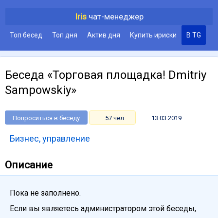
Iris
чат-менеджер
Топ бесед
Топ дня
Актив дня
Купить ириски
В TG
Беседа «Торговая площадка! Dmitriy
Sampowskiy»
Попроситься в беседу
57 чел
13.03.2019
Бизнес, управление
Описание
Пока не заполнено.
Если вы являетесь администратором этой беседы,