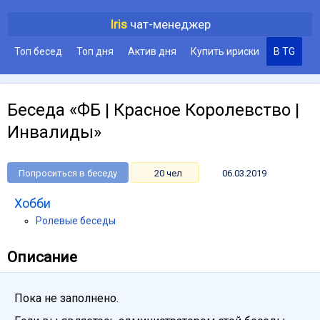
Iris
чат-менеджер
Топ бесед
Топ дня
Актив дня
Купить ириски
В TG
Беседа «ФБ | Красное Королевство |
Инвалиды»
Попроситься в беседу
20 чел
06.03.2019
Хобби
Ролевые беседы
Описание
Пока не заполнено.