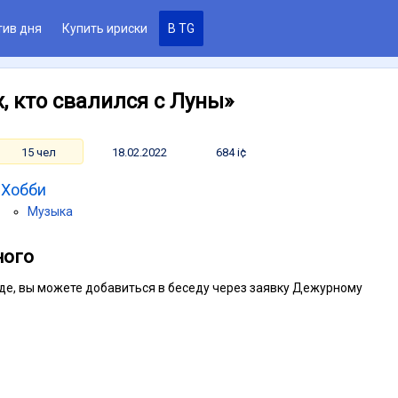
тив дня
Купить ириски
В TG
, кто свалился с Луны»
15 чел
18.02.2022
684 i¢
Хобби
Музыка
ного
седе, вы можете добавиться в беседу через заявку Дежурному