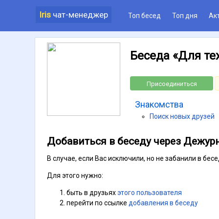
Iris
чат-менеджер
Топ бесед
Топ дня
Ак
Беседа «Для тех
Присоединиться
Знакомства
Поиск новых друзей
Добавиться в беседу через Дежур
В случае, если Вас исключили, но не забанили в бе
Для этого нужно:
быть в друзьях
этого пользователя
перейти по ссылке
добавления в беседу