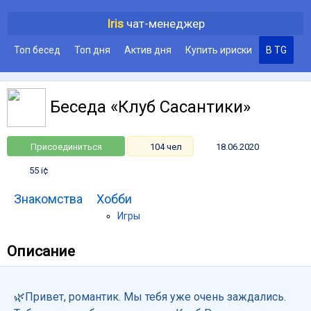
Iris
чат-менеджер
Топ бесед
Топ дня
Актив дня
Купить ириски
В TG
Беседа «Клуб Сасантики»
Присоединиться
104 чел
18.06.2020
55 i¢
Знакомства
Хобби
Игры
Описание
🌿Привет, романтик. Мы тебя уже очень заждались.