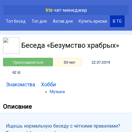
Iris
чат-менеджер
Топ бесед
Топ дня
Актив дня
Купить ириски
В TG
Беседа «Безумство храбрых»
Присоединиться
30 чел
22.07.2019
62 i¢
Знакомства
Хобби
Музыка
Описание
Ищешь нормальную беседу с чёткими правилами?