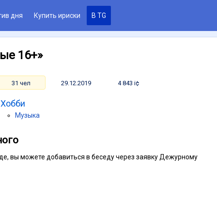
тив дня
Купить ириски
В TG
ые 16+»
31 чел
29.12.2019
4 843 i¢
Хобби
Музыка
ного
седе, вы можете добавиться в беседу через заявку Дежурному