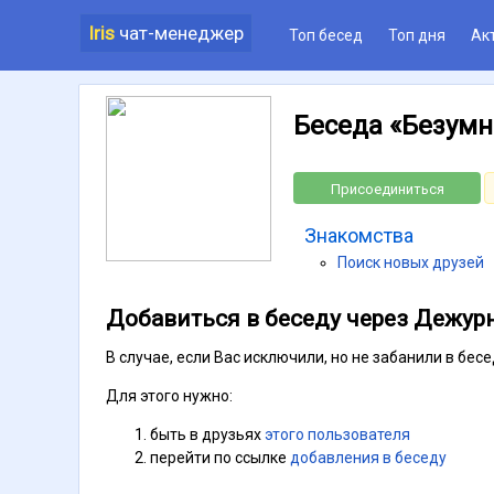
Iris
чат-менеджер
Топ бесед
Топ дня
Ак
Беседа «Безумн
Присоединиться
Знакомства
Поиск новых друзей
Добавиться в беседу через Дежур
В случае, если Вас исключили, но не забанили в бе
Для этого нужно:
быть в друзьях
этого пользователя
перейти по ссылке
добавления в беседу