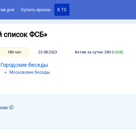
тив дня
Купить ириски
В TG
 список ФСБ»
180 чел
23.08.2023
Актив за сутки: 285 (
+204
)
Городские беседы
Московские беседы
ние 🤭