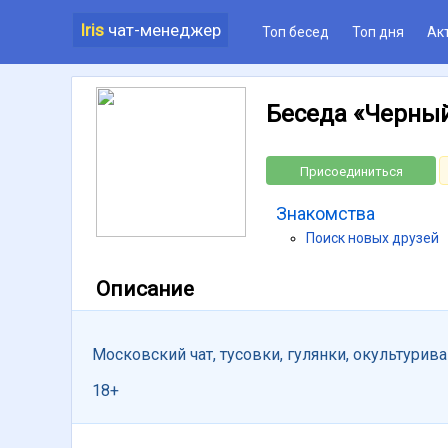
Iris
чат-менеджер
Топ бесед
Топ дня
Ак
Беседа «Черный
Присоединиться
Знакомства
Поиск новых друзей
Описание
Московский чат, тусовки, гулянки, окультурива
18+