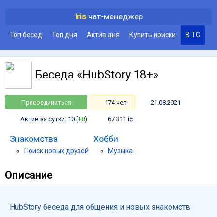
Iris
чат-менеджер
Топ бесед
Топ дня
Актив дня
Купить ириски
В TG
Беседа «HubStory 18+»
Присоединиться
174 чел
21.08.2021
Актив за сутки: 10 (
+8
)
67 311 i¢
Знакомства
Хобби
Поиск новых друзей
Музыка
Описание
HubStory беседа для общения и новых знакомств