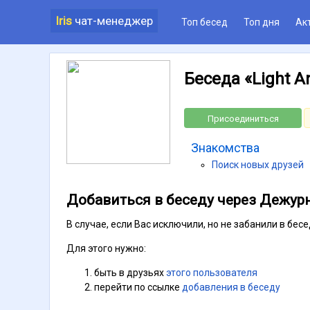
Iris
чат-менеджер
Топ бесед
Топ дня
Ак
Беседа «Light A
Присоединиться
Знакомства
Поиск новых друзей
Добавиться в беседу через Дежур
В случае, если Вас исключили, но не забанили в бе
Для этого нужно:
быть в друзьях
этого пользователя
перейти по ссылке
добавления в беседу