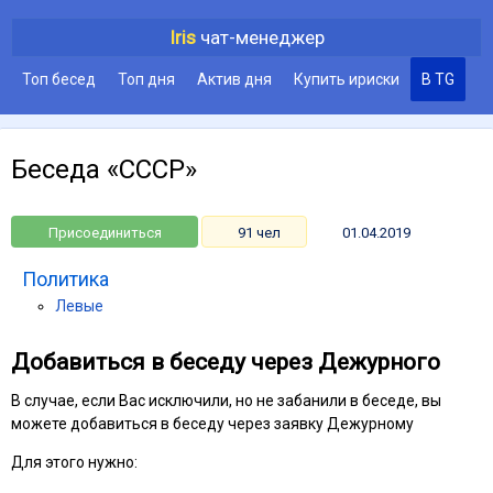
Iris
чат-менеджер
Топ бесед
Топ дня
Актив дня
Купить ириски
В TG
Беседа «СССР»
Присоединиться
91 чел
01.04.2019
Политика
Левые
Добавиться в беседу через Дежурного
В случае, если Вас исключили, но не забанили в беседе, вы
можете добавиться в беседу через заявку Дежурному
Для этого нужно: