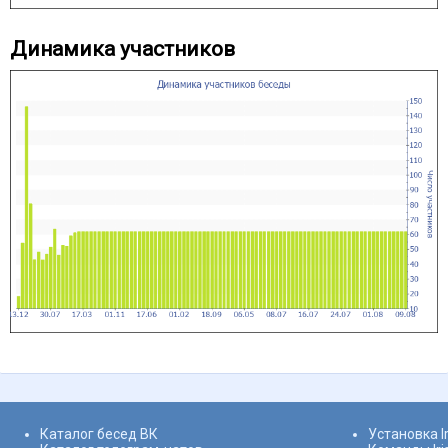
Динамика участников
Каталог бесед ВК
Установка I