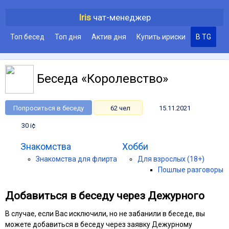
Iris
чат-менеджер
Топ бесед
Топ дня
Актив дня
Купить ириски
В TG
Беседа «Королевство»
Попроситься в беседу
62 чел
15.11.2021
30 i¢
Знакомства
Хобби
Знакомства для флирта
Для взрослых (18+)
Пошлые разговоры
Добавиться в беседу через Дежурного
В случае, если Вас исключили, но не забанили в беседе, вы
можете добавиться в беседу через заявку Дежурному