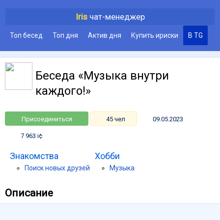
Iris
чат-менеджер
Топ бесед
Топ дня
Актив дня
Купить ириски
В TG
Беседа «Музыка внутри
каждого!»
Присоединиться
45 чел
09.05.2023
7 963 i¢
Знакомства
Хобби
Поиск новых друзей
Музыка
Описание