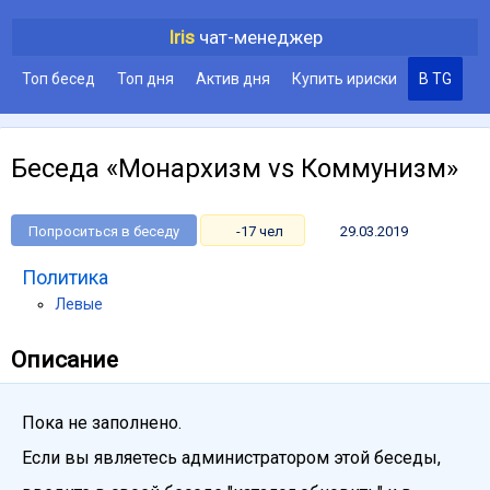
Iris
чат-менеджер
Топ бесед
Топ дня
Актив дня
Купить ириски
В TG
Беседа «Монархизм vs Коммунизм»
Попроситься в беседу
-17 чел
29.03.2019
Политика
Левые
Описание
Пока не заполнено.
Если вы являетесь администратором этой беседы,