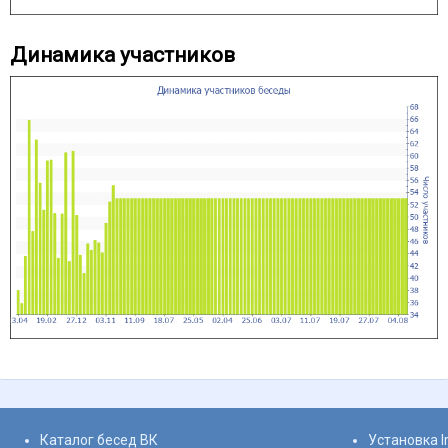
Динамика участников
Каталог бесед ВК
Установка I