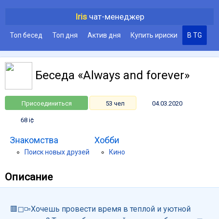
Iris
чат-менеджер
Топ бесед
Топ дня
Актив дня
Купить ириски
В TG
Беседа «Always and forever»
Присоединиться
53 чел
04.03.2020
68 i¢
Знакомства
Хобби
Поиск новых друзей
Кино
Описание
🟥◻◽▫Хочешь провести время в теплой и уютной