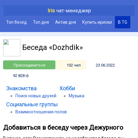
Iris
чат-менеджер
Топ бесед
Топ дня
Актив дня
Купить ириски
В TG
Беседа «Dozhdik»
Присоединиться
102 чел
23.06.2022
92 828 i¢
Знакомства
Хобби
Поиск новых друзей
Музыка
Социальные группы
Взаимоотношения полов
Добавиться в беседу через Дежурного