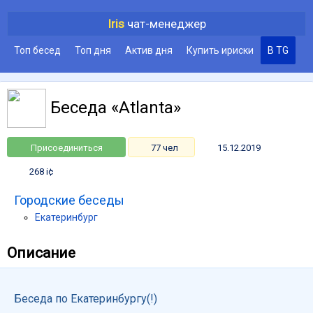
Iris
чат-менеджер
Топ бесед
Топ дня
Актив дня
Купить ириски
В TG
Беседа «Atlanta»
Присоединиться
77 чел
15.12.2019
268 i¢
Городские беседы
Екатеринбург
Описание
Беседа по Екатеринбургу(!)