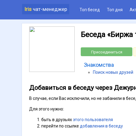
Iris
чат-менеджер
Топ бесед
Топ дня
Ак
Беседа «Биржа 
Присоединиться
Знакомства
Поиск новых друзей
Добавиться в беседу через Дежур
В случае, если Вас исключили, но не забанили в бе
Для этого нужно:
быть в друзьях
этого пользователя
перейти по ссылке
добавления в беседу