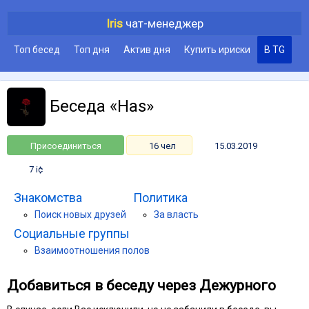
Iris
чат-менеджер
Топ бесед
Топ дня
Актив дня
Купить ириски
В TG
Беседа «Has»
Присоединиться
16 чел
15.03.2019
7 i¢
Знакомства
Политика
Поиск новых друзей
За власть
Социальные группы
Взаимоотношения полов
Добавиться в беседу через Дежурного