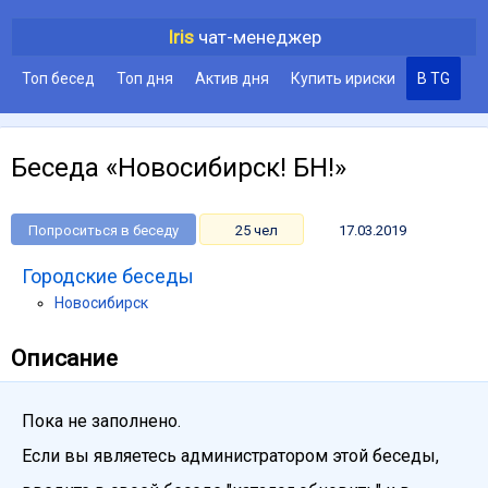
Iris
чат-менеджер
Топ бесед
Топ дня
Актив дня
Купить ириски
В TG
Беседа «Новосибирск! БН!»
Попроситься в беседу
25 чел
17.03.2019
Городские беседы
Новосибирск
Описание
Пока не заполнено.
Если вы являетесь администратором этой беседы,