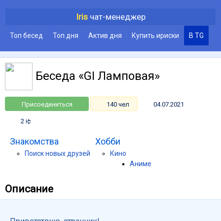
Iris
чат-менеджер
Топ бесед
Топ дня
Актив дня
Купить ириски
В TG
Беседа «GI Ламповая»
Присоединиться
140 чел
04.07.2021
2 i¢
Знакомства
Хобби
Поиск новых друзей
Кино
Аниме
Описание