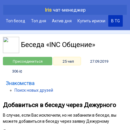
Iris
чат-менеджер
Топ бесед
Топ дня
Актив дня
Купить ириски
В TG
Беседа «INC Общение»
Присоединиться
25 чел
27.09.2019
306 i¢
Знакомства
Поиск новых друзей
Добавиться в беседу через Дежурного
В случае, если Вас исключили, но не забанили в беседе, вы
можете добавиться в беседу через заявку Дежурному